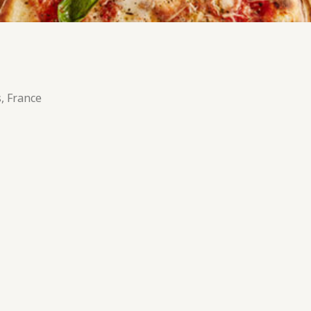
e
, France